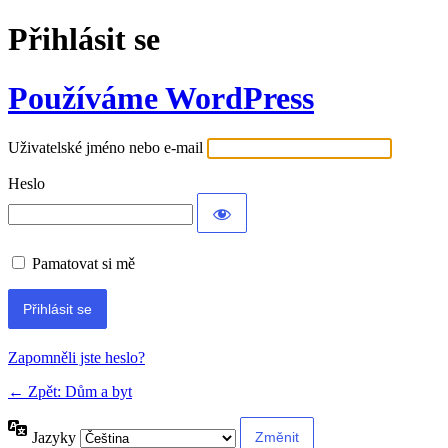
Přihlásit se
Používáme WordPress
Uživatelské jméno nebo e-mail
Heslo
Pamatovat si mě
Alternative:
Zapomněli jste heslo?
← Zpět: Dům a byt
Jazyky