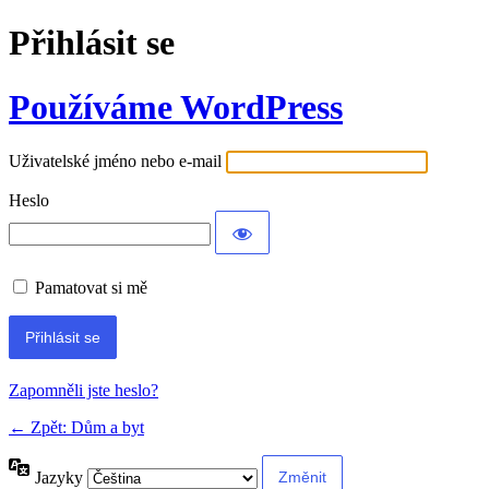
Přihlásit se
Používáme WordPress
Uživatelské jméno nebo e-mail
Heslo
Pamatovat si mě
Alternative:
Zapomněli jste heslo?
← Zpět: Dům a byt
Jazyky