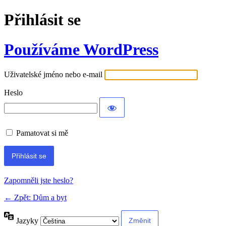
Přihlásit se
Používáme WordPress
Uživatelské jméno nebo e-mail
Heslo
Pamatovat si mě
Alternative:
Zapomněli jste heslo?
← Zpět: Dům a byt
Jazyky