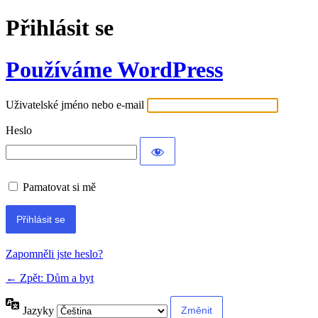
Přihlásit se
Používáme WordPress
Uživatelské jméno nebo e-mail
Heslo
Pamatovat si mě
Alternative:
Zapomněli jste heslo?
← Zpět: Dům a byt
Jazyky