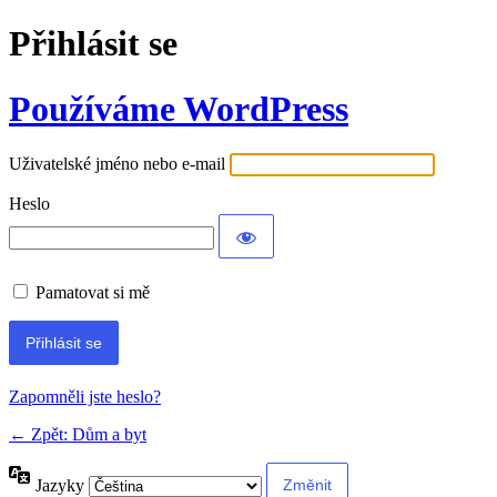
Přihlásit se
Používáme WordPress
Uživatelské jméno nebo e-mail
Heslo
Pamatovat si mě
Alternative:
Zapomněli jste heslo?
← Zpět: Dům a byt
Jazyky