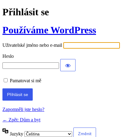
Přihlásit se
Používáme WordPress
Uživatelské jméno nebo e-mail
Heslo
Pamatovat si mě
Alternative:
Zapomněli jste heslo?
← Zpět: Dům a byt
Jazyky