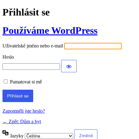
Přihlásit se
Používáme WordPress
Uživatelské jméno nebo e-mail
Heslo
Pamatovat si mě
Alternative:
Zapomněli jste heslo?
← Zpět: Dům a byt
Jazyky