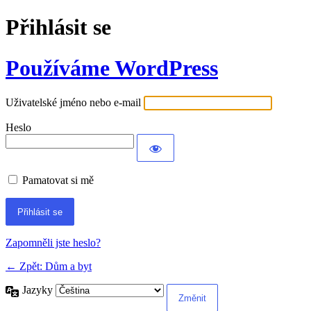
Přihlásit se
Používáme WordPress
Uživatelské jméno nebo e-mail
Heslo
Pamatovat si mě
Alternative:
Zapomněli jste heslo?
← Zpět: Dům a byt
Jazyky