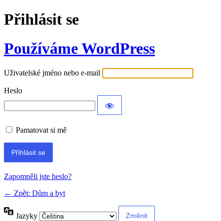
Přihlásit se
Používáme WordPress
Uživatelské jméno nebo e-mail
Heslo
Pamatovat si mě
Alternative:
Zapomněli jste heslo?
← Zpět: Dům a byt
Jazyky