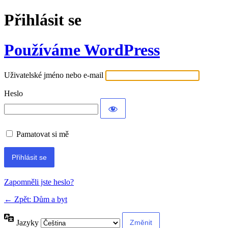
Přihlásit se
Používáme WordPress
Uživatelské jméno nebo e-mail
Heslo
Pamatovat si mě
Alternative:
Zapomněli jste heslo?
← Zpět: Dům a byt
Jazyky