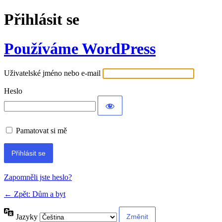
Přihlásit se
Používáme WordPress
Uživatelské jméno nebo e-mail
Heslo
Pamatovat si mě
Alternative:
Zapomněli jste heslo?
← Zpět: Dům a byt
Jazyky