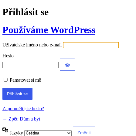
Přihlásit se
Používáme WordPress
Uživatelské jméno nebo e-mail
Heslo
Pamatovat si mě
Alternative:
Zapomněli jste heslo?
← Zpět: Dům a byt
Jazyky