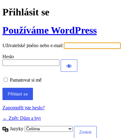
Přihlásit se
Používáme WordPress
Uživatelské jméno nebo e-mail
Heslo
Pamatovat si mě
Alternative:
Zapomněli jste heslo?
← Zpět: Dům a byt
Jazyky