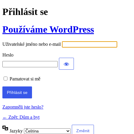
Přihlásit se
Používáme WordPress
Uživatelské jméno nebo e-mail
Heslo
Pamatovat si mě
Alternative:
Zapomněli jste heslo?
← Zpět: Dům a byt
Jazyky