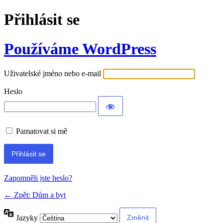
Přihlásit se
Používáme WordPress
Uživatelské jméno nebo e-mail
Heslo
Pamatovat si mě
Alternative:
Zapomněli jste heslo?
← Zpět: Dům a byt
Jazyky