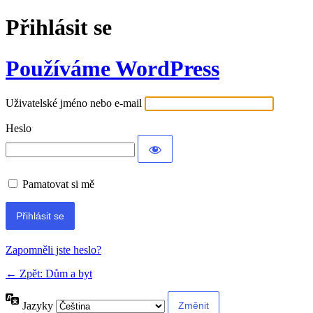
Přihlásit se
Používáme WordPress
Uživatelské jméno nebo e-mail
Heslo
Pamatovat si mě
Alternative:
Zapomněli jste heslo?
← Zpět: Dům a byt
Jazyky