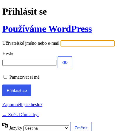
Přihlásit se
Používáme WordPress
Uživatelské jméno nebo e-mail
Heslo
Pamatovat si mě
Alternative:
Zapomněli jste heslo?
← Zpět: Dům a byt
Jazyky