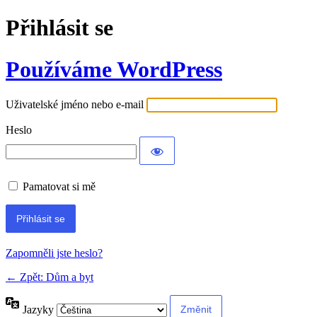
Přihlásit se
Používáme WordPress
Uživatelské jméno nebo e-mail
Heslo
Pamatovat si mě
Alternative:
Zapomněli jste heslo?
← Zpět: Dům a byt
Jazyky