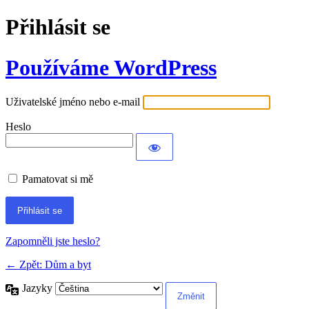
Přihlásit se
Používáme WordPress
Uživatelské jméno nebo e-mail
Heslo
Pamatovat si mě
Alternative:
Zapomněli jste heslo?
← Zpět: Dům a byt
Jazyky