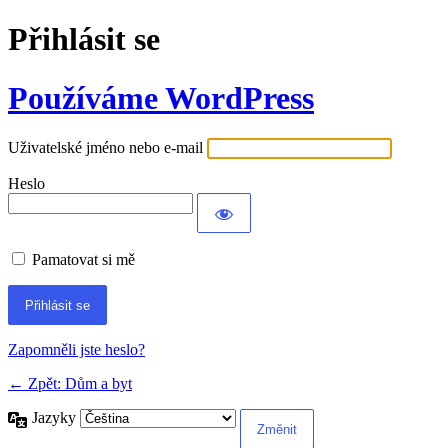
Přihlásit se
Používáme WordPress
Uživatelské jméno nebo e-mail
Heslo
Pamatovat si mě
Alternative:
Zapomněli jste heslo?
← Zpět: Dům a byt
Jazyky