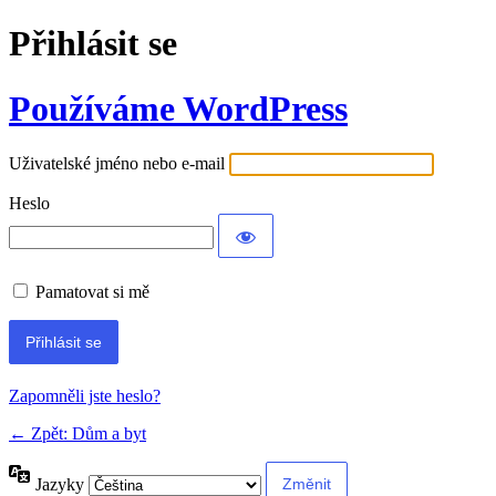
Přihlásit se
Používáme WordPress
Uživatelské jméno nebo e-mail
Heslo
Pamatovat si mě
Alternative:
Zapomněli jste heslo?
← Zpět: Dům a byt
Jazyky