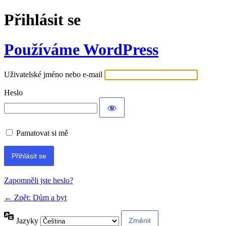
Přihlásit se
Používáme WordPress
Uživatelské jméno nebo e-mail
Heslo
Pamatovat si mě
Alternative:
Zapomněli jste heslo?
← Zpět: Dům a byt
Jazyky