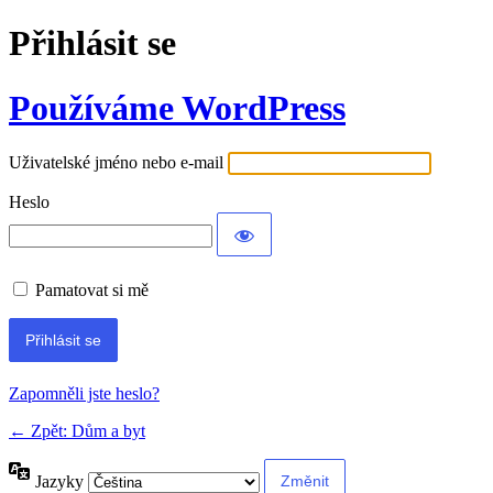
Přihlásit se
Používáme WordPress
Uživatelské jméno nebo e-mail
Heslo
Pamatovat si mě
Alternative:
Zapomněli jste heslo?
← Zpět: Dům a byt
Jazyky