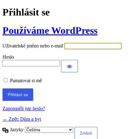
Přihlásit se
Používáme WordPress
Uživatelské jméno nebo e-mail
Heslo
Pamatovat si mě
Alternative:
Zapomněli jste heslo?
← Zpět: Dům a byt
Jazyky