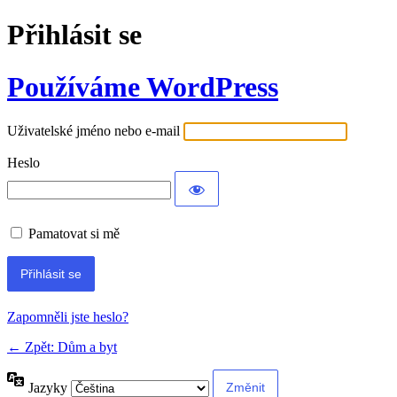
Přihlásit se
Používáme WordPress
Uživatelské jméno nebo e-mail
Heslo
Pamatovat si mě
Alternative:
Zapomněli jste heslo?
← Zpět: Dům a byt
Jazyky