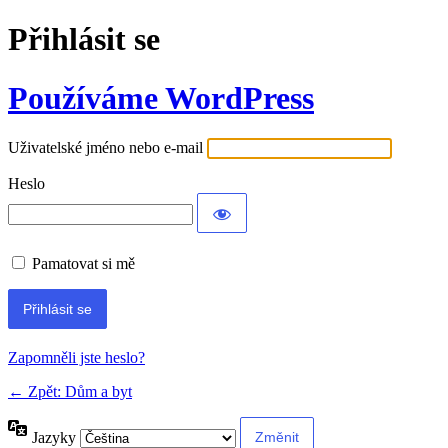
Přihlásit se
Používáme WordPress
Uživatelské jméno nebo e-mail
Heslo
Pamatovat si mě
Alternative:
Zapomněli jste heslo?
← Zpět: Dům a byt
Jazyky