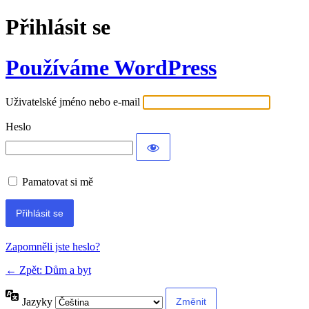
Přihlásit se
Používáme WordPress
Uživatelské jméno nebo e-mail
Heslo
Pamatovat si mě
Alternative:
Zapomněli jste heslo?
← Zpět: Dům a byt
Jazyky