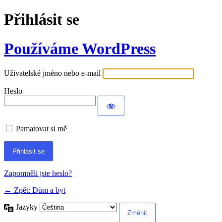
Přihlásit se
Používáme WordPress
Uživatelské jméno nebo e-mail
Heslo
Pamatovat si mě
Alternative:
Zapomněli jste heslo?
← Zpět: Dům a byt
Jazyky