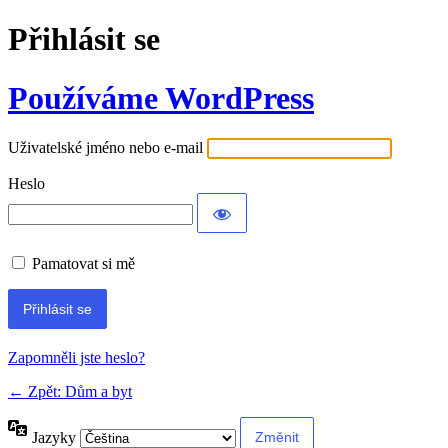
Přihlásit se
Používáme WordPress
Uživatelské jméno nebo e-mail
Heslo
Pamatovat si mě
Alternative:
Zapomněli jste heslo?
← Zpět: Dům a byt
Jazyky