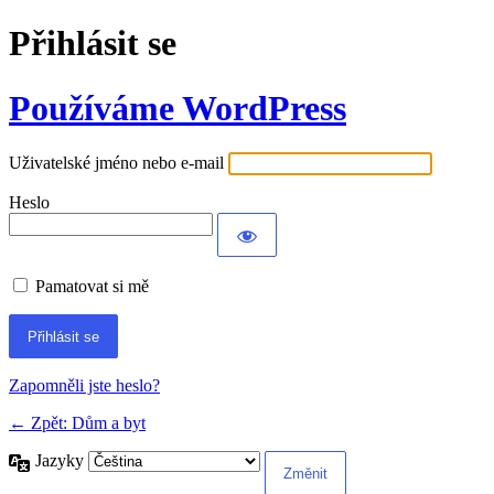
Přihlásit se
Používáme WordPress
Uživatelské jméno nebo e-mail
Heslo
Pamatovat si mě
Alternative:
Zapomněli jste heslo?
← Zpět: Dům a byt
Jazyky