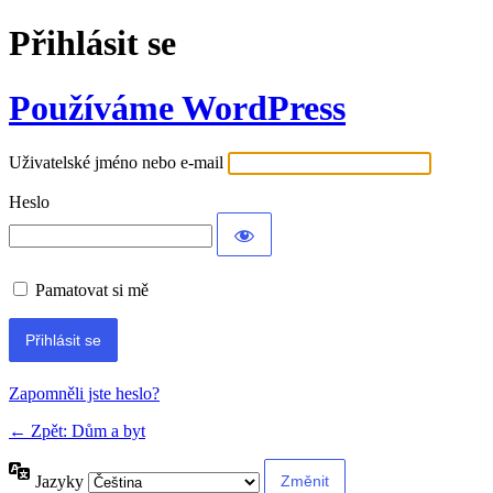
Přihlásit se
Používáme WordPress
Uživatelské jméno nebo e-mail
Heslo
Pamatovat si mě
Alternative:
Zapomněli jste heslo?
← Zpět: Dům a byt
Jazyky