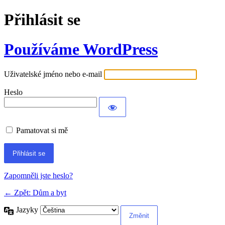
Přihlásit se
Používáme WordPress
Uživatelské jméno nebo e-mail
Heslo
Pamatovat si mě
Alternative:
Zapomněli jste heslo?
← Zpět: Dům a byt
Jazyky