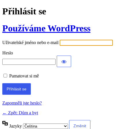
Přihlásit se
Používáme WordPress
Uživatelské jméno nebo e-mail
Heslo
Pamatovat si mě
Alternative:
Zapomněli jste heslo?
← Zpět: Dům a byt
Jazyky