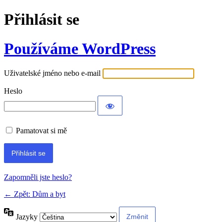
Přihlásit se
Používáme WordPress
Uživatelské jméno nebo e-mail
Heslo
Pamatovat si mě
Alternative:
Zapomněli jste heslo?
← Zpět: Dům a byt
Jazyky