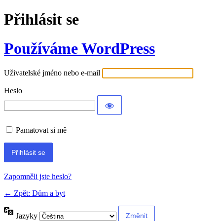
Přihlásit se
Používáme WordPress
Uživatelské jméno nebo e-mail
Heslo
Pamatovat si mě
Alternative:
Zapomněli jste heslo?
← Zpět: Dům a byt
Jazyky