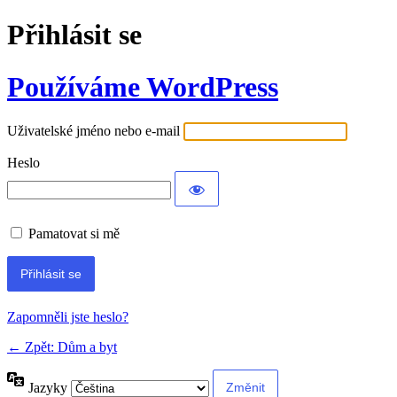
Přihlásit se
Používáme WordPress
Uživatelské jméno nebo e-mail
Heslo
Pamatovat si mě
Alternative:
Zapomněli jste heslo?
← Zpět: Dům a byt
Jazyky