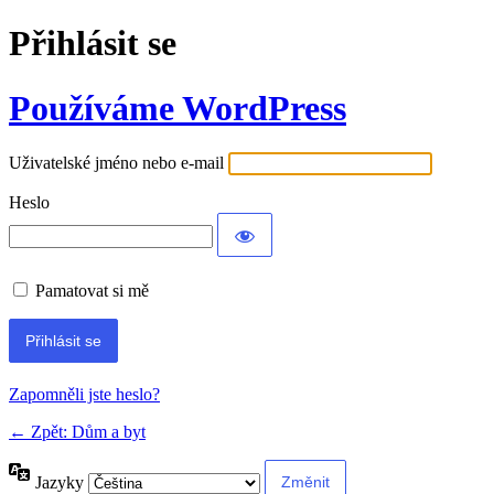
Přihlásit se
Používáme WordPress
Uživatelské jméno nebo e-mail
Heslo
Pamatovat si mě
Alternative:
Zapomněli jste heslo?
← Zpět: Dům a byt
Jazyky