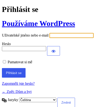
Přihlásit se
Používáme WordPress
Uživatelské jméno nebo e-mail
Heslo
Pamatovat si mě
Alternative:
Zapomněli jste heslo?
← Zpět: Dům a byt
Jazyky