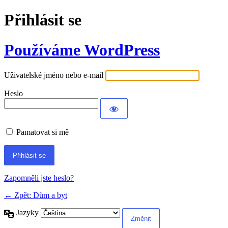
Přihlásit se
Používáme WordPress
Uživatelské jméno nebo e-mail
Heslo
Pamatovat si mě
Alternative:
Zapomněli jste heslo?
← Zpět: Dům a byt
Jazyky