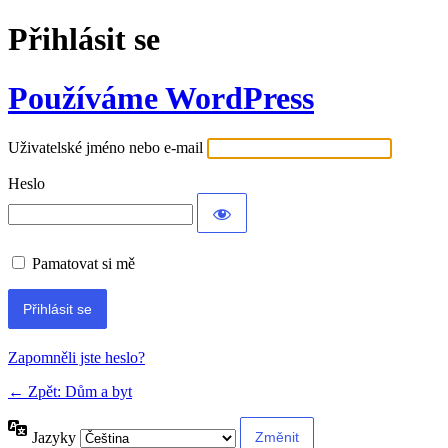
Přihlásit se
Používáme WordPress
Uživatelské jméno nebo e-mail
Heslo
Pamatovat si mě
Alternative:
Zapomněli jste heslo?
← Zpět: Dům a byt
Jazyky