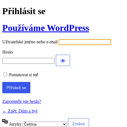
Přihlásit se
Používáme WordPress
Uživatelské jméno nebo e-mail
Heslo
Pamatovat si mě
Alternative:
Zapomněli jste heslo?
← Zpět: Dům a byt
Jazyky