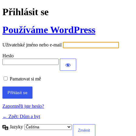
Přihlásit se
Používáme WordPress
Uživatelské jméno nebo e-mail
Heslo
Pamatovat si mě
Alternative:
Zapomněli jste heslo?
← Zpět: Dům a byt
Jazyky