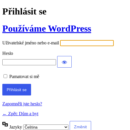
Přihlásit se
Používáme WordPress
Uživatelské jméno nebo e-mail
Heslo
Pamatovat si mě
Alternative:
Zapomněli jste heslo?
← Zpět: Dům a byt
Jazyky