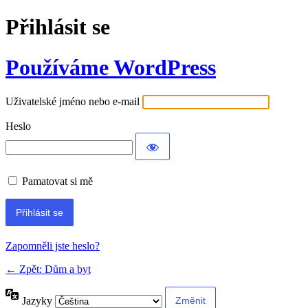
Přihlásit se
Používáme WordPress
Uživatelské jméno nebo e-mail
Heslo
Pamatovat si mě
Alternative:
Zapomněli jste heslo?
← Zpět: Dům a byt
Jazyky