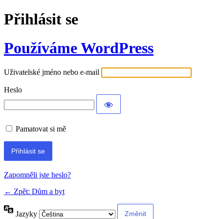
Přihlásit se
Používáme WordPress
Uživatelské jméno nebo e-mail
Heslo
Pamatovat si mě
Alternative:
Zapomněli jste heslo?
← Zpět: Dům a byt
Jazyky