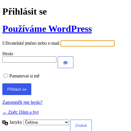
Přihlásit se
Používáme WordPress
Uživatelské jméno nebo e-mail
Heslo
Pamatovat si mě
Alternative:
Zapomněli jste heslo?
← Zpět: Dům a byt
Jazyky