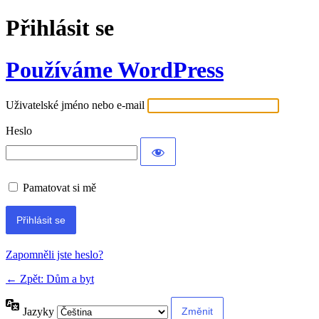
Přihlásit se
Používáme WordPress
Uživatelské jméno nebo e-mail
Heslo
Pamatovat si mě
Alternative:
Zapomněli jste heslo?
← Zpět: Dům a byt
Jazyky