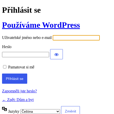
Přihlásit se
Používáme WordPress
Uživatelské jméno nebo e-mail
Heslo
Pamatovat si mě
Alternative:
Zapomněli jste heslo?
← Zpět: Dům a byt
Jazyky