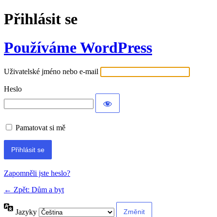
Přihlásit se
Používáme WordPress
Uživatelské jméno nebo e-mail
Heslo
Pamatovat si mě
Alternative:
Zapomněli jste heslo?
← Zpět: Dům a byt
Jazyky