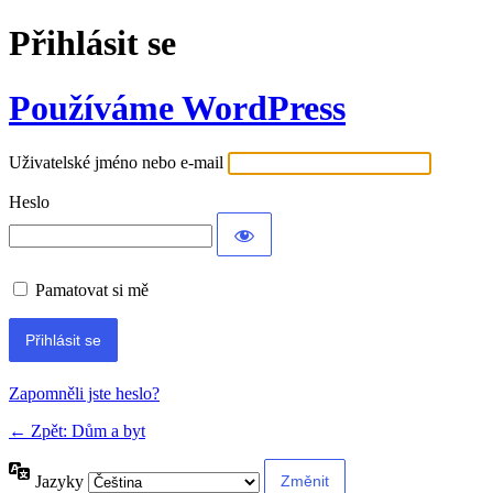
Přihlásit se
Používáme WordPress
Uživatelské jméno nebo e-mail
Heslo
Pamatovat si mě
Alternative:
Zapomněli jste heslo?
← Zpět: Dům a byt
Jazyky